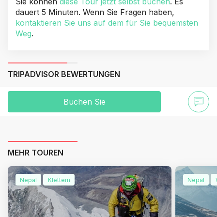
Sie können
diese Tour jetzt selbst buchen
. Es
dauert 5 Minuten. Wenn Sie Fragen haben,
kontaktieren Sie uns auf dem für Sie bequemsten
Weg
.
TRIPADVISOR BEWERTUNGEN
Buchen Sie
MEHR TOUREN
Nepal
Klettern
Nepal