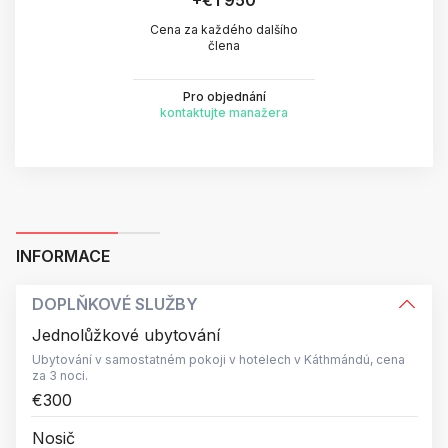
+
€1 950
Cena za každého dalšího
člena
Pro objednání
kontaktujte manažera
INFORMACE
DOPLŇKOVÉ SLUŽBY
Jednolůžkové ubytování
Ubytování v samostatném pokoji v hotelech v Káthmándú, cena
za 3 noci.
€300
Nosič