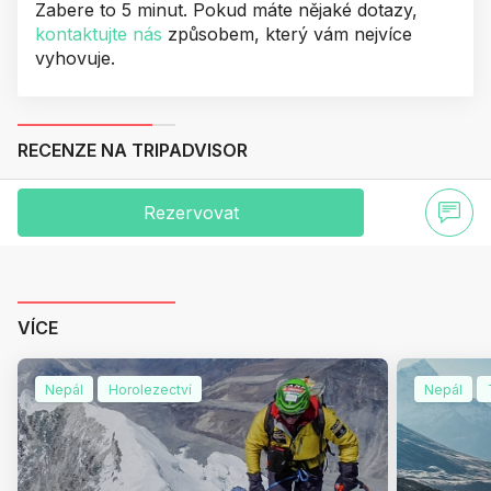
Zabere to 5 minut. Pokud máte nějaké dotazy,
kontaktujte nás
způsobem, který vám nejvíce
vyhovuje.
RECENZE NA TRIPADVISOR
Rezervovat
VÍCE
Nepál
Horolezectví
Nepál