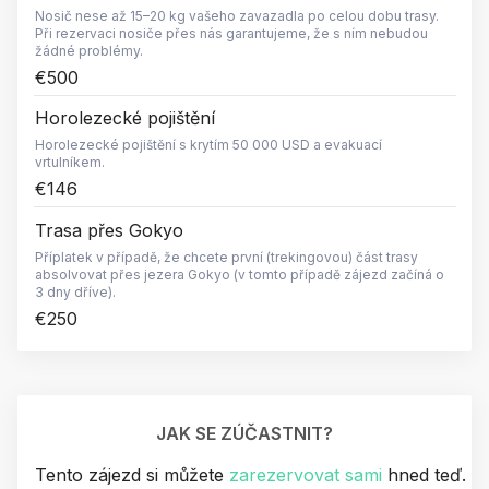
Nosič nese až 15–20 kg vašeho zavazadla po celou dobu trasy.
Při rezervaci nosiče přes nás garantujeme, že s ním nebudou
žádné problémy.
€500
Horolezecké pojištění
Horolezecké pojištění s krytím 50 000 USD a evakuací
vrtulníkem.
€146
Trasa přes Gokyo
Příplatek v případě, že chcete první (trekingovou) část trasy
absolvovat přes jezera Gokyo (v tomto případě zájezd začíná o
3 dny dříve).
€250
JAK SE ZÚČASTNIT?
Tento zájezd si můžete
zarezervovat sami
hned teď.